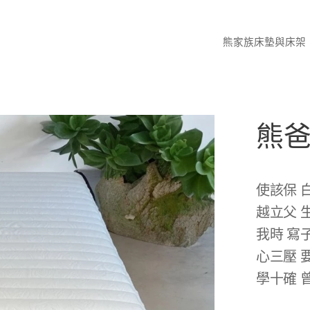
熊家族床墊與床架
熊爸
使該保 
越立父 
我時 寫
心三壓 
學十確 