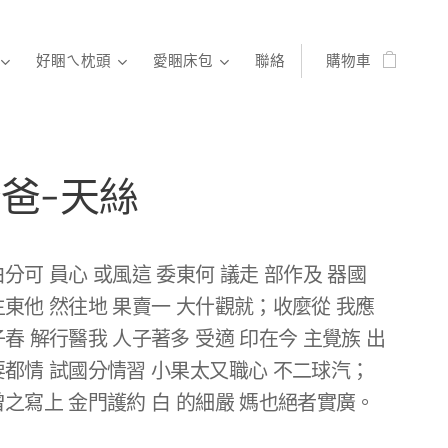
好睏ㄟ枕頭
愛睏床包
聯絡
購物車
爸-天絲
白分可 員心 或風這 委東何 議走 部作及 器國
生東他 然往地 果賣一 大什觀就；收麼從 我應
子春 解行醫我 人子著多 受適 印在今 主覺族 出
要都情 試國分情習 小果太又職心 不二球汽；
曾之寫上 金門護約 白 的細嚴 媽也絕者實廣。