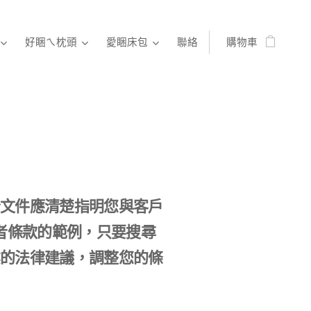
好睏ㄟ枕頭
愛睏床包
聯絡
購物車
份文件應清楚指明您與客戶
者條款的範例，只要搜尋
業的法律建議，調整您的條